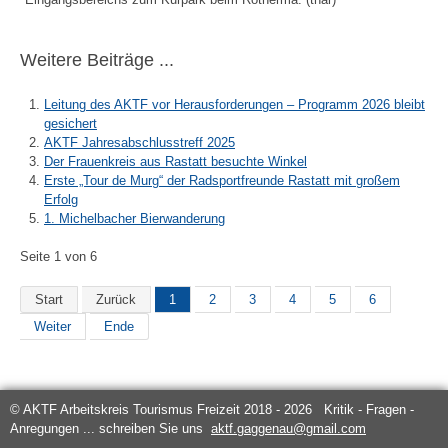
Weitere Beiträge ...
Leitung des AKTF vor Herausforderungen – Programm 2026 bleibt
gesichert
AKTF Jahresabschlusstreff 2025
Der Frauenkreis aus Rastatt besuchte Winkel
Erste „Tour de Murg“ der Radsportfreunde Rastatt mit großem
Erfolg
1. Michelbacher Bierwanderung
Seite 1 von 6
Start
Zurück
1
2
3
4
5
6
Weiter
Ende
© AKTF Arbeitskreis Tourismus Freizeit 2018 - 2026 Kritik - Fragen -
Anregungen ... schreiben Sie uns
aktf.gaggenau@gmail.com