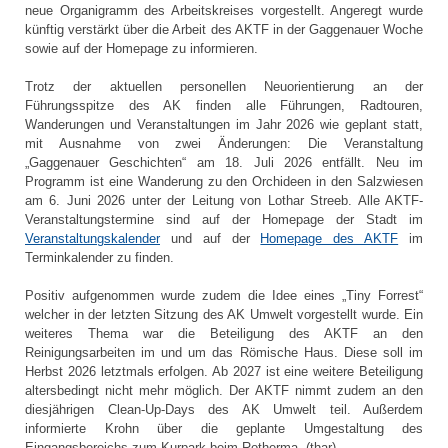
neue Organigramm des Arbeitskreises vorgestellt. Angeregt wurde
künftig verstärkt über die Arbeit des AKTF in der Gaggenauer Woche
sowie auf der Homepage zu informieren.
Trotz der aktuellen personellen Neuorientierung an der
Führungsspitze des AK finden alle Führungen, Radtouren,
Wanderungen und Veranstaltungen im Jahr 2026 wie geplant statt,
mit Ausnahme von zwei Änderungen: Die Veranstaltung
„Gaggenauer Geschichten“ am 18. Juli 2026 entfällt. Neu im
Programm ist eine Wanderung zu den Orchideen in den Salzwiesen
am 6. Juni 2026 unter der Leitung von Lothar Streeb. Alle AKTF-
Veranstaltungstermine sind auf der Homepage der Stadt im
Veranstaltungskalender
und auf der
Homepage des AKTF
im
Terminkalender zu finden.
Positiv aufgenommen wurde zudem die Idee eines „Tiny Forrest“
welcher in der letzten Sitzung des AK Umwelt vorgestellt wurde. Ein
weiteres Thema war die Beteiligung des AKTF an den
Reinigungsarbeiten im und um das Römische Haus. Diese soll im
Herbst 2026 letztmals erfolgen. Ab 2027 ist eine weitere Beteiligung
altersbedingt nicht mehr möglich. Der AKTF nimmt zudem an den
diesjährigen Clean‑Up‑Days des AK Umwelt teil. Außerdem
informierte Krohn über die geplante Umgestaltung des
Eingangsbereichs zum Kurpark beim Rotherma. (thar)