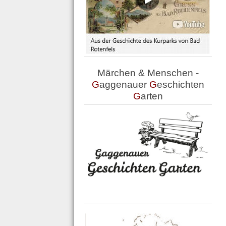
Märchen & Menschen -
G
aggenauer
G
eschichten
G
arten