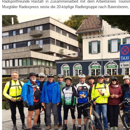
Radsportfreunde Rastatt in Zusammenarbeit mit dem Arbeitskreis Touris
Murgtäler Radexpress reiste die 20-köpfige Radlergruppe nach Baiersbronn, wo