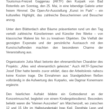
Tourismus-Freizeit Gaggenau (AKTF) den Kurpark von Bad
Rotenfels am Sonntag, den 25. Mai, in eine lebendige Galerie unter
freiem Himmel. Die Open-Air-Ausstellung „Kunst im Park“ – ein
kulturelles Highlight, das zahlreiche Besucherinnen und Besucher
anzog.
Unter dem Blätterdach alter Bäume präsentierten rund um den Tag
verteilt zahlreiche Künstlerinnen und Künstler ihre Werke – von
klassischer Malerei bis hin zu kreativen Objekten. Die Vielfalt der
gezeigten Exponate und der persönliche Austausch mit den
Kunstschaffenden machten den besonderen Charme der
Veranstaltung aus.
Organisatorin Jutta Mast betonte den ehrenamtlichen Charakter des
Projekts: „Alles wird ehrenamtlich geleistet.“ Auch AKTF-Sprecher
Josef Elter hatte bereits zuvor erklärt, dass der Arbeitskreis nahezu
keine Kosten trage. Die Einnahmen aus Standgebühren fließen
vollständig in die Aufwertung des Kurparks, wie Dagmar Konermann
ergänzte.
Den feierlichen Auftakt bildete ein Gottesdienst an der
Konzertmuschel, begleitet von einem Kindergottesdienst. Besonders
beliebt waren die "kleinen Auszeiten" am Märchenzelt, wo zwischen
12 und 15 Uhr im Halbstundentakt Ingo Keil, Dorothée Leon und