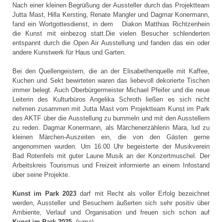
Nach einer kleinen Begrüßung der Aussteller durch das Projektteam
Jutta Mast, Hilla Kersting, Renate Mangler und Dagmar Konermann,
fand ein Wortgottesdienst, in dem Diakon Matthias Richtzenhein
die Kunst mit einbezog statt.Die vielen Besucher schlenderten
entspannt durch die Open Air Ausstellung und fanden das ein oder
andere Kunstwerk für Haus und Garten.
Bei den Quellengeistern, die an der Elisabethenquelle mit Kaffee,
Kuchen und Sekt bewirteten waren das liebevoll dekorierte Tischen
immer belegt. Auch Oberbürgermeister Michael Pfeifer und die neue
Leiterin des Kulturbüros Angelika Schroth ließen es sich nicht
nehmen zusammen mit Jutta Mast vom Projektteam Kunst im Park
des AKTF über die Ausstellung zu bummeln und mit den Ausstellern
zu reden. Dagmar Konermann, als Märchenerzählerin Mara, lud zu
kleinen Märchen-Auszeiten ein, die von den Gästen gerne
angenommen wurden. Um 16:00 Uhr begeisterte der Musikverein
Bad Rotenfels mit guter Laune Musik an der Konzertmuschel. Der
Arbeitskreis Tourismus und Freizeit informierte an einem Infostand
über seine Projekte.
Kunst im Park 2023
darf mit Recht als voller Erfolg bezeichnet
werden, Aussteller und Besuchern äußerten sich sehr positiv über
Ambiente, Verlauf und Organisation und freuen sich schon auf
Kunst im Park 2025
. (juma)