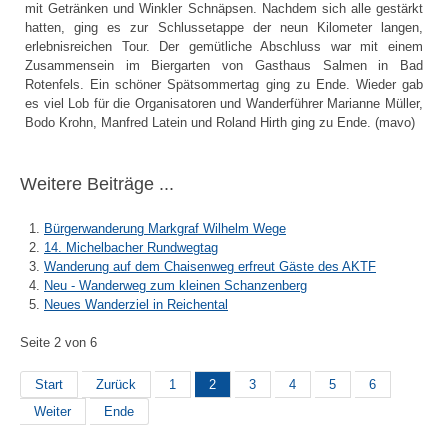
mit Getränken und Winkler Schnäpsen. Nachdem sich alle gestärkt
hatten, ging es zur Schlussetappe der neun Kilometer langen,
erlebnisreichen Tour. Der gemütliche Abschluss war mit einem
Zusammensein im Biergarten von Gasthaus Salmen in Bad
Rotenfels. Ein schöner Spätsommertag ging zu Ende. Wieder gab
es viel Lob für die Organisatoren und Wanderführer Marianne Müller,
Bodo Krohn, Manfred Latein und Roland Hirth ging zu Ende. (mavo)
Weitere Beiträge ...
Bürgerwanderung Markgraf Wilhelm Wege
14. Michelbacher Rundwegtag
Wanderung auf dem Chaisenweg erfreut Gäste des AKTF
Neu - Wanderweg zum kleinen Schanzenberg
Neues Wanderziel in Reichental
Seite 2 von 6
Start
Zurück
1
2
3
4
5
6
Weiter
Ende