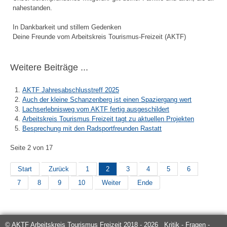
nahestanden.
In Dankbarkeit und stillem Gedenken
Deine Freunde vom Arbeitskreis Tourismus-Freizeit (AKTF)
Weitere Beiträge ...
AKTF Jahresabschlusstreff 2025
Auch der kleine Schanzenberg ist einen Spaziergang wert
Lachserlebnisweg vom AKTF fertig ausgeschildert
Arbeitskreis Tourismus Freizeit tagt zu aktuellen Projekten
Besprechung mit den Radsportfreunden Rastatt
Seite 2 von 17
Start
Zurück
1
2
3
4
5
6
7
8
9
10
Weiter
Ende
© AKTF Arbeitskreis Tourismus Freizeit 2018 - 2026 Kritik - Fragen -